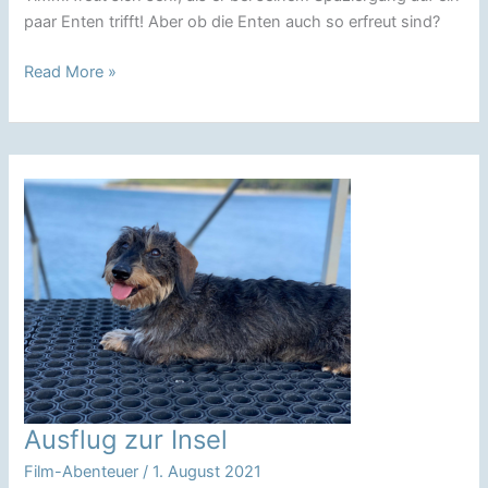
paar Enten trifft! Aber ob die Enten auch so erfreut sind?
Comic:
Read More »
Timmi
geht
baden
Ausflug zur Insel
Film-Abenteuer
/
1. August 2021