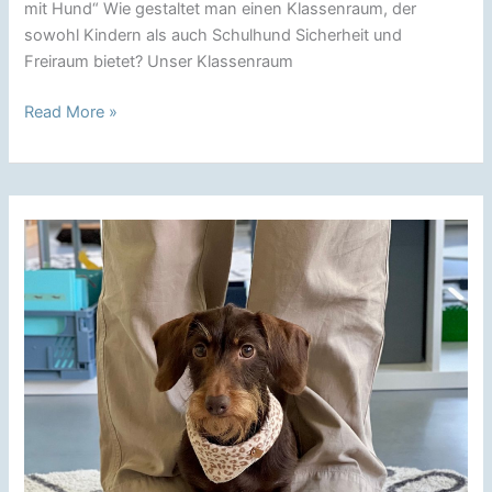
mit Hund“ Wie gestaltet man einen Klassenraum, der
sowohl Kindern als auch Schulhund Sicherheit und
Freiraum bietet? Unser Klassenraum
Der
Read More »
Klassenraum
–
Wohlfühlort
für
Kinder
und
Schulhund