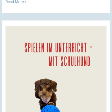
Tricks
Read More »
mit
Schulhund