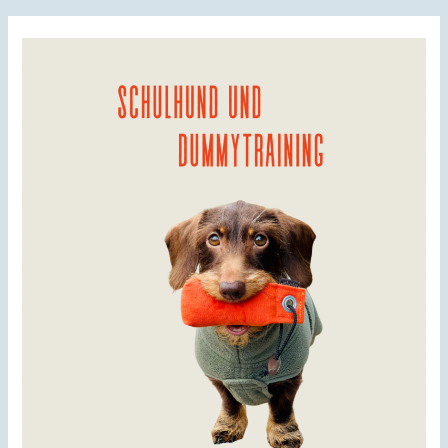
–
mit
Schulhund