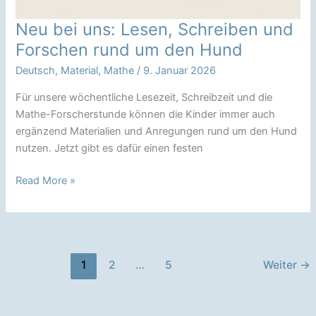
Neu bei uns: Lesen, Schreiben und
Forschen rund um den Hund
Deutsch
,
Material
,
Mathe
/
9. Januar 2026
Für unsere wöchentliche Lesezeit, Schreibzeit und die
Mathe-Forscherstunde können die Kinder immer auch
ergänzend Materialien und Anregungen rund um den Hund
nutzen. Jetzt gibt es dafür einen festen
Neu
Read More »
bei
uns:
Lesen,
Schreiben
und
1
2
…
5
Weiter
→
Forschen
rund
um